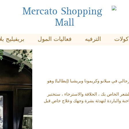
ﺄﻛﻮﻻﺕ
اﻟﺘﺮﻓﻴﻪ
فعاليات المول
ﺑﺮﻳﻔﻴﻠﻴﺞ 
جالي في ميلانو وكريمونا وبريشيا (إيطاليا) وهو
لشعر الخاص بك ، الحلاقة والاسترخاء ، ستختبر
خنة والباردة لتهدئة بشرة وجهك وعلاج خاص قبل