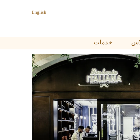
English
ﺑﻼﺱ
خدمات