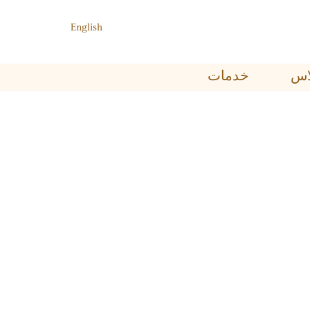
English
ﺑﻼﺱ
خدمات