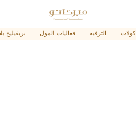
ﺄﻛﻮﻻﺕ
اﻟﺘﺮﻓﻴﻪ
فعاليات المول
ﺑﺮﻳﻔﻴﻠﻴﺞ 