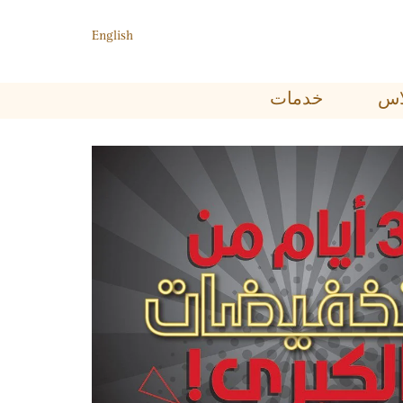
English
ﺑﻼﺱ
خدمات