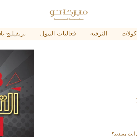
ﺄﻛﻮﻻﺕ
اﻟﺘﺮﻓﻴﻪ
فعاليات المول
ﺑﺮﻳﻔﻴﻠﻴﺞ 