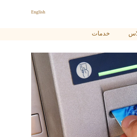
English
ﺑﻼﺱ
خدمات