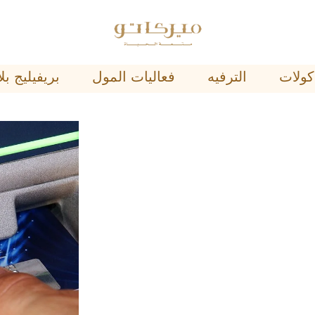
ﺄﻛﻮﻻﺕ
اﻟﺘﺮﻓﻴﻪ
فعاليات المول
ﺑﺮﻳﻔﻴﻠﻴﺞ 