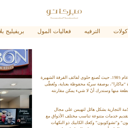
ﺄﻛﻮﻻﺕ
اﻟﺘﺮﻓﻴﻪ
فعاليات المول
ﺑﺮﻳﻔﻴﻠﻴﺞ 
يستمتع عشاق لفافات القرفة حول العالم بمنتوجاتها منذ عام 1985. حيث تُصنع حلوى لفائف القرفة الشهيرة
 “ماكارا”، بوصفة سريّة محفوظة بعناية، وتُغطّى
قطعة منها وستدرك أنّ لا شيء يمكن مقارنته
 في أبو ظبي في يوليو 2001، نمت العلامة التجارية بشكل هائل لتهيمن على مجال
تقديم خدمات متنوعة تناسب مختلف الأذواق مع
ون” و”تشوكوبون” وكعك الكابيك ذو النكهات