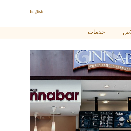
English
ﺑﻼﺱ
خدمات