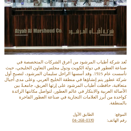
تُعد شركة أطياب المرشود من أعرق الشركات المتخصصة في
صناعة العطور في دولة الكويت ودول مجلس التعاون الخليجي، حيث
تأسست عام 1925. وقد أسسها الراحل سليمان المرشود، لتصبح أول
شركة عطور يتم إنشاؤها في منطقة الخليج العربي. وعلى مدى أجيال
متعاقبة، حافظت أطياب المرشود على إرثها العريق، جامعـةً بين
الأصالة العربية والابتكار في عالم العطور، لتواصل مكانتها الرائدة
كواحدة من أبرز العلامات التجارية في صناعة العطور الفاخرة
بالمنطقة.
الموقع:
الطابق الأول
رقم الهاتف:
04-268-0370