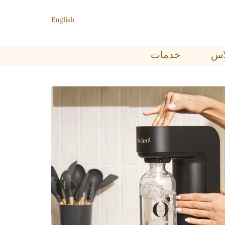
English
ﺑﻼﺱ
خدمات