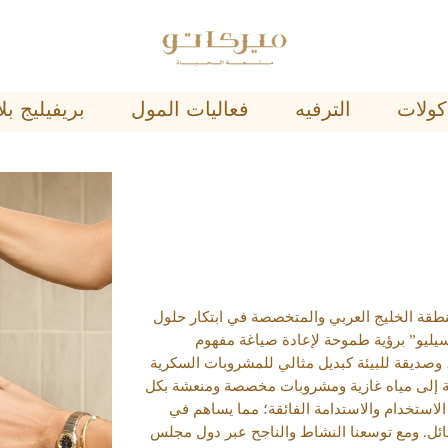
ﺄﻛﻮﻻﺕ
اﻟﺘﺮﻓﻴﻪ
فعاليات المول
ﺑﺮﻳﻔﻴﻠﻴﺞ 
منطقة الخليج العربي والمتخصصة في ابتكار حلول
يليو” برؤية طموحة لإعادة صياغة مفهوم
، وصديقة للبيئة كبديل مثالي للمشروبات السكرية
ادية إلى مياه غازية ومشروبات مخصصة ومنعشة بكل
لاستخدام والاستدامة الفائقة؛ مما يساهم في
هائل. ومع توسعنا النشاط والناجح عبر دول مجلس