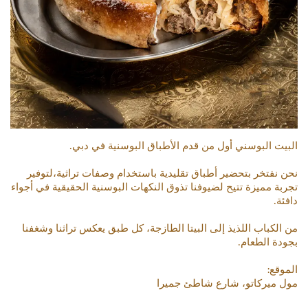
البيت البوسني أول من قدم الأطباق البوسنية في دبي.
نحن نفتخر بتحضير أطباق تقليدية باستخدام وصفات تراثية،لتوفير
تجربة مميزة تتيح لضيوفنا تذوق النكهات البوسنية الحقيقية في أجواء
دافئة.
من الكباب اللذيذ إلى البيتا الطازجة، كل طبق يعكس تراثنا وشغفنا
بجودة الطعام.
الموقع:
مول ميركاتو، شارع شاطئ جميرا